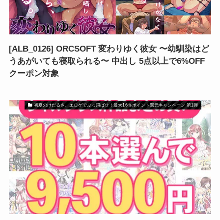
[ALB_0126] ORCSOFT 変わりゆく彼女 〜幼馴染はど
うあがいても寝取られる〜 中出し 5点以上で6%OFF
クーポン対象
初夏のけだるさ、エロゲでぶっ飛ばせ！最大16％ポイント還元キャンペーン 第1弾