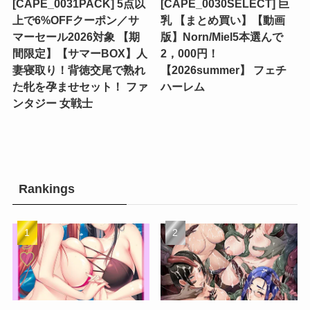
[CAPE_0031PACK] 5点以
[CAPE_0030SELECT] 巨
上で6%OFFクーポン／サ
乳 【まとめ買い】【動画
マーセール2026対象 【期
版】Norn/Miel5本選んで
間限定】【サマーBOX】人
2，000円！
妻寝取り！背徳交尾で熟れ
【2026summer】 フェチ
た牝を孕ませセット！ ファ
ハーレム
ンタジー 女戦士
Rankings