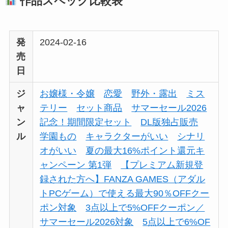
作品スペック比較表
発
2024-02-16
売
日
ジ
お嬢様・令嬢
恋愛
野外・露出
ミス
ャ
テリー
セット商品
サマーセール2026
ン
記念！期間限定セット
DL版独占販売
ル
学園もの
キャラクターがいい
シナリ
オがいい
夏の最大16%ポイント還元キ
ャンペーン 第1弾
【プレミアム新規登
録された方へ】FANZA GAMES（アダル
トPCゲーム）で使える最大90％OFFクー
ポン対象
3点以上で5%OFFクーポン／
サマーセール2026対象
5点以上で6%OF