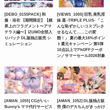
[DEBO_0155PACK] 和
[VIEWS_1005] 巨乳 美乳淫
服・浴衣 【期間限定】【鏡
妹 遥 -TRIPLE PLUS- 「こ
界上のフラグメント〜アマ
んな恥ずかしいコスプレさ
テラス編〜】IZUMO全部入
せるなんて……この変
りパック DL版独占販売 シ
態！」 夏の最大16%ポイン
ミュレーション
ト還元キャンペーン 第5弾
10点以上で7%OFFクーポ
ン／サマーセール2026対象
[AMAN_1055] CGがいい
[AMAN_1052] DL版独占販
Bunny’s ママ代行サービス
売 僕のデカちんがきっかけ