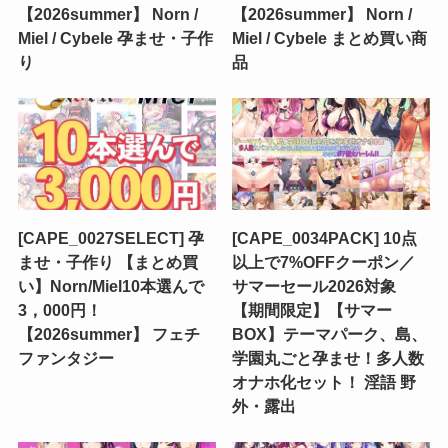
【2026summer】 Norn /
【2026summer】 Norn /
Miel / Cybele 孕ませ・子作
Miel / Cybele まとめ買い商
り
品
[CAPE_0027SELECT] 孕
[CAPE_0034PACK] 10点
ませ・子作り 【まとめ買
以上で7%OFFクーポン／
い】Norn/Miel10本選んで
サマーセール2026対象
3，000円！
【期間限定】【サマー
【2026summer】 フェチ
BOX】テーマパーク、島、
ファンタジー
学園丸ごと孕ませ！多人数
オナホ化セット！ 淫語 野
外・露出