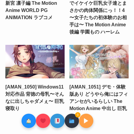
新宮 凛子編 The Motion
でイケイケ巨乳女子達とま
Anime WORLD PG
さかの肉体関係にっ！！4
ANIMATION ラブコメ
〜女子たちの初体験のお相
手は〜 The Motion Anime
後編 学園もの ハーレム
[AMAN_1050] Windows11
[AMAN_1051] デモ・体験
対応作品 背徳の母乳〜そん
版あり どうやら俺にはフィ
なに出しちゃダメぇ〜 巨乳
アンセがいるらしい The
寝取り
Motion Anime 中出し 巨乳
0
▶