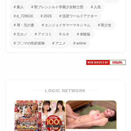
# 素人
# 聖ブレンシルト学園少女騎士団
# 人気
# d_728616
# 2026
# 流星ワールドアクター
# 辱・兄の妻
# エンジョイサマーマキシマム
# 聖少女
# 元カノ
# アイコミ
# ルネ
# 体験版
# ブ〇マの性的冒険
# アニメ
# anime
LOGIC NETWORK