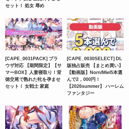
セット！ 処女 辱め
[CAPE_0031PACK] ブラ
[CAPE_0030SELECT] DL
ウザ対応 【期間限定】【サ
版独占販売 【まとめ買い】
マーBOX】人妻寝取り！背
【動画版】Norn/Miel5本選
徳交尾で熟れた牝を孕ませ
んで2，000円！
セット！ 女戦士 家庭
【2026summer】 ハーレム
ファンタジー