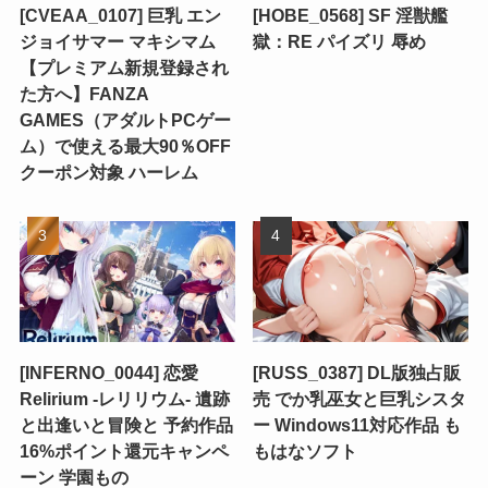
[CVEAA_0107] 巨乳 エン
[HOBE_0568] SF 淫獣艦
ジョイサマー マキシマム
獄：RE パイズリ 辱め
【プレミアム新規登録され
た方へ】FANZA
GAMES（アダルトPCゲー
ム）で使える最大90％OFF
クーポン対象 ハーレム
[INFERNO_0044] 恋愛
[RUSS_0387] DL版独占販
Relirium ‐レリリウム‐ 遺跡
売 でか乳巫女と巨乳シスタ
と出逢いと冒険と 予約作品
ー Windows11対応作品 も
16%ポイント還元キャンペ
もはなソフト
ーン 学園もの