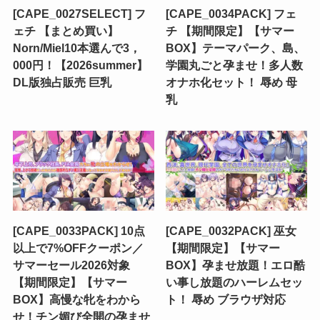
[CAPE_0027SELECT] フ
[CAPE_0034PACK] フェ
ェチ 【まとめ買い】
チ 【期間限定】【サマー
Norn/Miel10本選んで3，
BOX】テーマパーク、島、
000円！【2026summer】
学園丸ごと孕ませ！多人数
DL版独占販売 巨乳
オナホ化セット！ 辱め 母
乳
[CAPE_0033PACK] 10点
[CAPE_0032PACK] 巫女
以上で7%OFFクーポン／
【期間限定】【サマー
サマーセール2026対象
BOX】孕ませ放題！エロ酷
【期間限定】【サマー
い事し放題のハーレムセッ
BOX】高慢な牝をわから
ト！ 辱め ブラウザ対応
せ！チン媚び全開の孕ませ