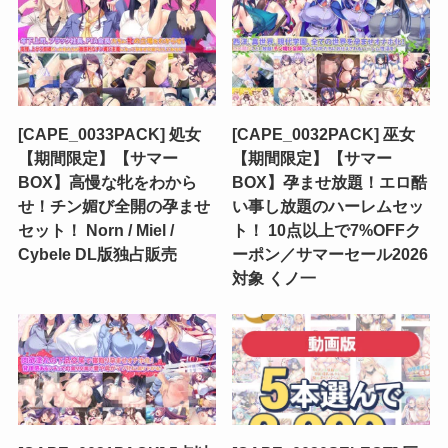
[CAPE_0033PACK] 処女
[CAPE_0032PACK] 巫女
【期間限定】【サマー
【期間限定】【サマー
BOX】高慢な牝をわから
BOX】孕ませ放題！エロ酷
せ！チン媚び全開の孕ませ
い事し放題のハーレムセッ
セット！ Norn / Miel /
ト！ 10点以上で7%OFFク
Cybele DL版独占販売
ーポン／サマーセール2026
対象 くノ一