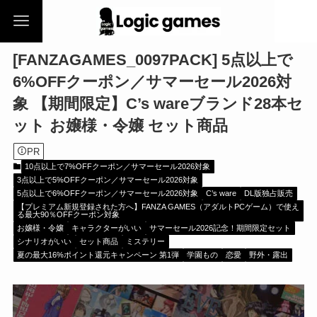
[FANZAGAMES_0097PACK] 5点以上で
6%OFFクーポン／サマーセール2026対
象 【期間限定】C’s wareブランド28本セ
ット お嬢様・令嬢 セット商品
PR
10点以上で7%OFFクーポン／サマーセール2026対象
3点以上で5%OFFクーポン／サマーセール2026対象
5点以上で6%OFFクーポン／サマーセール2026対象
C’s ware
DL版独占販売
【プレミアム新規登録された方へ】FANZA GAMES（アダルトPCゲーム）で使え
る最大90％OFFクーポン対象
お嬢様・令嬢
キャラクターがいい
サマーセール2026記念！期間限定セット
シナリオがいい
セット商品
ミステリー
夏の最大16%ポイント還元キャンペーン 第1弾
学園もの
恋愛
野外・露出