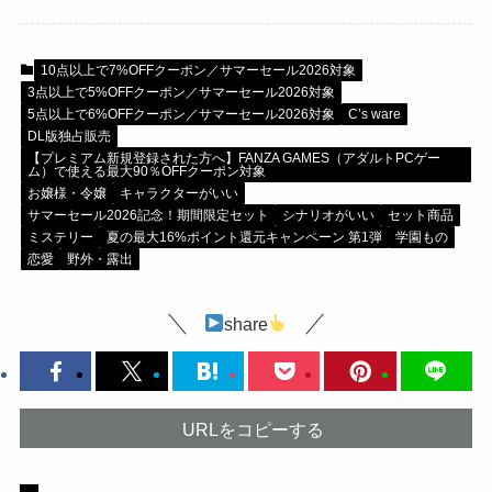
10点以上で7%OFFクーポン／サマーセール2026対象
3点以上で5%OFFクーポン／サマーセール2026対象
5点以上で6%OFFクーポン／サマーセール2026対象
C’s ware
DL版独占販売
【プレミアム新規登録された方へ】FANZA GAMES（アダルトPCゲー
ム）で使える最大90％OFFクーポン対象
お嬢様・令嬢
キャラクターがいい
サマーセール2026記念！期間限定セット
シナリオがいい
セット商品
ミステリー
夏の最大16%ポイント還元キャンペーン 第1弾
学園もの
恋愛
野外・露出
share
URLをコピーする