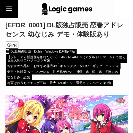
[EFDR_0001] DL版独占販売 恋春アドレ
センス 幼なじみ デモ・体験版あり
PR
DL版独占販売
Eclair
Windows11対応作品
【プレミアム新規登録された方へ】FANZA GAMES（アダルトPCゲーム）で使え
る最大90％OFFクーポン対象
おすすめ作品48
おすすめ作品49
キャラクターがいい
ギャグ・コメディ
デモ・体験版あり
ハーレム
世界観がいい
同棲
妹
姉・妹
学園もの
幼なじみ
恋愛
梅雨はおうちでエロゲ三昧！最大16％ポイント還元キャンペーン 第1弾