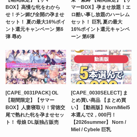
BOX】高慢な牝をわから
マーBOX】孕ませ放題！エ
せ！チン媚び全開の孕ませ
ロ酷い事し放題のハーレム
セット！ 夏の最大16%ポイ
セット！ 巨乳 夏の最大
ント還元キャンペーン 第6
16%ポイント還元キャンペ
弾 辱め
ーン 第6弾
[CAPE_0031PACK] OL
[CAPE_0030SELECT] ま
【期間限定】【サマー
とめ買い商品 【まとめ買
BOX】人妻寝取り！背徳交
い】【動画版】Norn/Miel5
尾で熟れた牝を孕ませセッ
本選んで2，000円！
ト！ 母娘 DL版独占販売
【2026summer】 Norn /
Miel / Cybele 巨乳