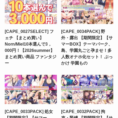
[CAPE_0027SELECT] フ
[CAPE_0034PACK] 野
ェチ 【まとめ買い】
外・露出 【期間限定】【サ
Norn/Miel10本選んで3，
マーBOX】テーマパーク、
000円！【2026summer】
島、学園丸ごと孕ませ！多
まとめ買い商品 ファンタジ
人数オナホ化セット！ ぶっ
ー
かけ 学園もの
[CAPE_0033PACK] 処女
[CAPE_0032PACK] 拘
【期間限定】【サマー
束・緊縛 【期間限定】【サ