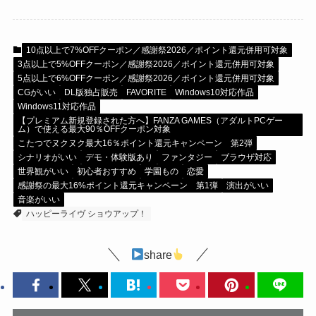
10点以上で7%OFFクーポン／感謝祭2026／ポイント還元併用可対象
3点以上で5%OFFクーポン／感謝祭2026／ポイント還元併用可対象
5点以上で6%OFFクーポン／感謝祭2026／ポイント還元併用可対象
CGがいい
DL版独占販売
FAVORITE
Windows10対応作品
Windows11対応作品
【プレミアム新規登録された方へ】FANZA GAMES（アダルトPCゲー
ム）で使える最大90％OFFクーポン対象
こたつでヌクヌク最大16％ポイント還元キャンペーン 第2弾
シナリオがいい
デモ・体験版あり
ファンタジー
ブラウザ対応
世界観がいい
初心者おすすめ
学園もの
恋愛
感謝祭の最大16%ポイント還元キャンペーン 第1弾
演出がいい
音楽がいい
ハッピーライヴ ショウアップ！
share