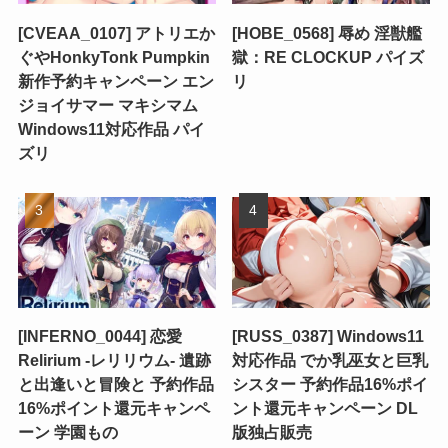
[CVEAA_0107] アトリエか
[HOBE_0568] 辱め 淫獣艦
ぐやHonkyTonk Pumpkin
獄：RE CLOCKUP パイズ
新作予約キャンペーン エン
リ
ジョイサマー マキシマム
Windows11対応作品 パイ
ズリ
[INFERNO_0044] 恋愛
[RUSS_0387] Windows11
Relirium ‐レリリウム‐ 遺跡
対応作品 でか乳巫女と巨乳
と出逢いと冒険と 予約作品
シスター 予約作品16%ポイ
16%ポイント還元キャンペ
ント還元キャンペーン DL
ーン 学園もの
版独占販売