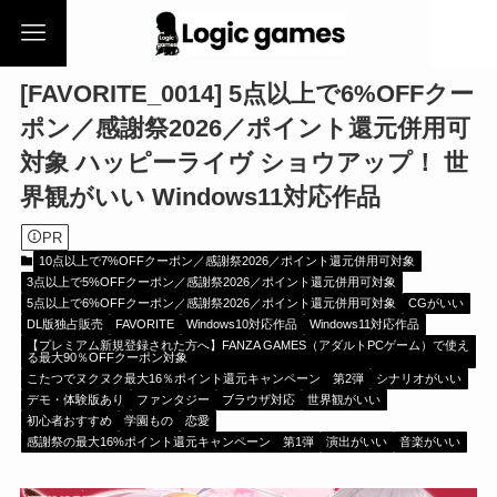
[FAVORITE_0014] 5点以上で6%OFFクー
ポン／感謝祭2026／ポイント還元併用可
対象 ハッピーライヴ ショウアップ！ 世
界観がいい Windows11対応作品
PR
10点以上で7%OFFクーポン／感謝祭2026／ポイント還元併用可対象
3点以上で5%OFFクーポン／感謝祭2026／ポイント還元併用可対象
5点以上で6%OFFクーポン／感謝祭2026／ポイント還元併用可対象
CGがいい
DL版独占販売
FAVORITE
Windows10対応作品
Windows11対応作品
【プレミアム新規登録された方へ】FANZA GAMES（アダルトPCゲーム）で使え
る最大90％OFFクーポン対象
こたつでヌクヌク最大16％ポイント還元キャンペーン 第2弾
シナリオがいい
デモ・体験版あり
ファンタジー
ブラウザ対応
世界観がいい
初心者おすすめ
学園もの
恋愛
感謝祭の最大16%ポイント還元キャンペーン 第1弾
演出がいい
音楽がいい