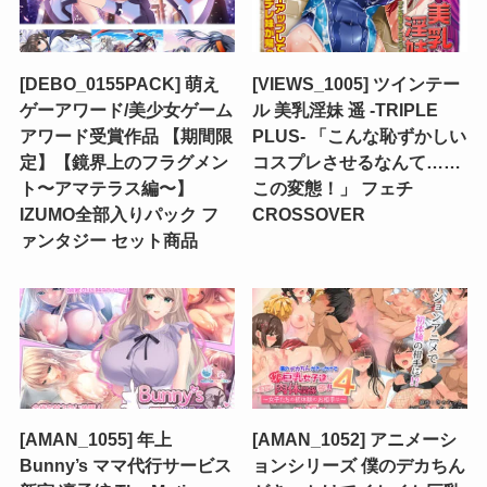
[DEBO_0155PACK] 萌え
[VIEWS_1005] ツインテー
ゲーアワード/美少女ゲーム
ル 美乳淫妹 遥 -TRIPLE
アワード受賞作品 【期間限
PLUS- 「こんな恥ずかしい
定】【鏡界上のフラグメン
コスプレさせるなんて……
ト〜アマテラス編〜】
この変態！」 フェチ
IZUMO全部入りパック フ
CROSSOVER
ァンタジー セット商品
[AMAN_1055] 年上
[AMAN_1052] アニメーシ
Bunny’s ママ代行サービス
ョンシリーズ 僕のデカちん