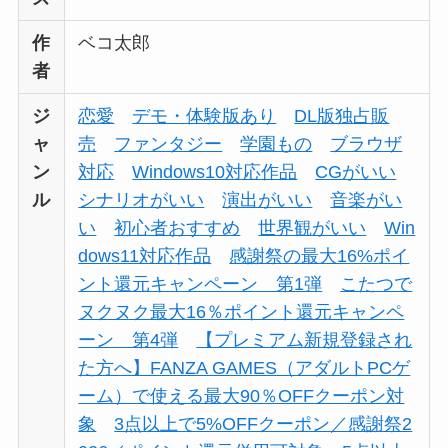
作
ベコ太郎
者
ジ
恋愛
デモ・体験版あり
DL版独占販
ャ
売
ファンタジー
学園もの
ブラウザ
ン
対応
Windows10対応作品
CGがいい
ル
シナリオがいい
演出がいい
音楽がい
い
初心者おすすめ
世界観がいい
Win
dows11対応作品
感謝祭の最大16%ポイ
ント還元キャンペーン 第1弾
こたつで
ヌクヌク最大16％ポイント還元キャンペ
ーン 第4弾
【プレミアム新規登録され
た方へ】FANZA GAMES（アダルトPCゲ
ーム）で使える最大90％OFFクーポン対
象
3点以上で5%OFFクーポン／感謝祭2