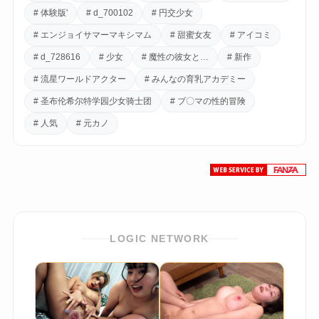
# 体験版'
# d_700102
# 円交少女
# エンジョイサマーマキシマム
# 甜蜜女友
# アイコミ
# d_728616
# 少女
# 魔性の彼女と…
# 新作
# 流星ワールドアクター
# みんなの育乳アカデミー
# 圣布伦希尔特学园少女骑士团
# ブ〇マの性的冒険
# 人気
# 元カノ
LOGIC NETWORK