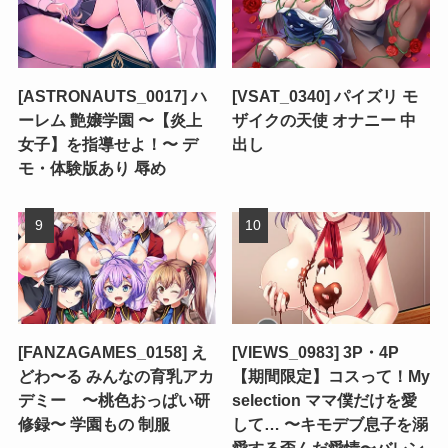
[ASTRONAUTS_0017] ハ
[VSAT_0340] パイズリ モ
ーレム 艶嬢学園 〜【炎上
ザイクの天使 オナニー 中
女子】を指導せよ！〜 デ
出し
モ・体験版あり 辱め
[FANZAGAMES_0158] え
[VIEWS_0983] 3P・4P
どわ〜る みんなの育乳アカ
【期間限定】コスって！My
デミー 〜桃色おっぱい研
selection ママ僕だけを愛
修録〜 学園もの 制服
して… 〜キモデブ息子を溺
愛する歪んだ愛情〜バレン