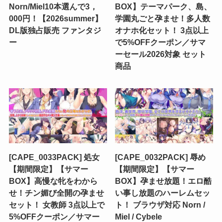
Norn/Miel10本選んで3，
BOX】テーマパーク、島、
000円！【2026summer】
学園丸ごと孕ませ！多人数
DL版独占販売 ファンタジ
オナホ化セット！ 3点以上
ー
で5%OFFクーポン／サマ
ーセール2026対象 セット
商品
[CAPE_0033PACK] 処女
[CAPE_0032PACK] 辱め
【期間限定】【サマー
【期間限定】【サマー
BOX】高慢な牝をわから
BOX】孕ませ放題！エロ酷
せ！チン媚び全開の孕ませ
い事し放題のハーレムセッ
セット！ 女教師 3点以上で
ト！ ブラウザ対応 Norn /
5%OFFクーポン／サマー
Miel / Cybele