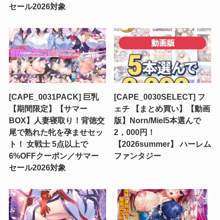
セール2026対象
[CAPE_0031PACK] 巨乳
[CAPE_0030SELECT] フ
【期間限定】【サマー
ェチ 【まとめ買い】【動画
BOX】人妻寝取り！背徳交
版】Norn/Miel5本選んで
尾で熟れた牝を孕ませセッ
2，000円！
ト！ 女戦士 5点以上で
【2026summer】 ハーレム
6%OFFクーポン／サマー
ファンタジー
セール2026対象