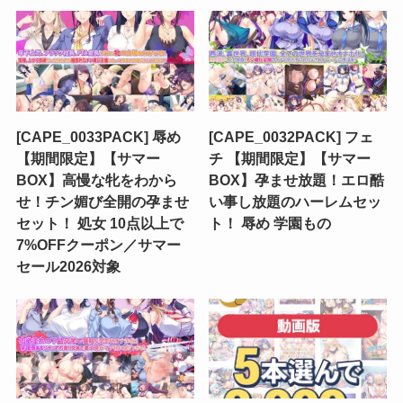
[CAPE_0033PACK] 辱め
[CAPE_0032PACK] フェ
【期間限定】【サマー
チ 【期間限定】【サマー
BOX】高慢な牝をわから
BOX】孕ませ放題！エロ酷
せ！チン媚び全開の孕ませ
い事し放題のハーレムセッ
セット！ 処女 10点以上で
ト！ 辱め 学園もの
7%OFFクーポン／サマー
セール2026対象