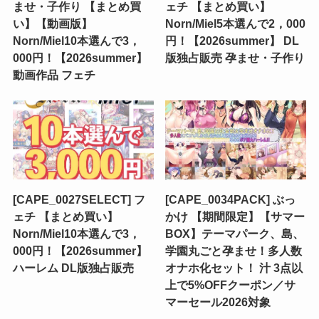
ませ・子作り 【まとめ買
ェチ 【まとめ買い】
い】【動画版】
Norn/Miel5本選んで2，000
Norn/Miel10本選んで3，
円！【2026summer】 DL
000円！【2026summer】
版独占販売 孕ませ・子作り
動画作品 フェチ
[CAPE_0027SELECT] フ
[CAPE_0034PACK] ぶっ
ェチ 【まとめ買い】
かけ 【期間限定】【サマー
Norn/Miel10本選んで3，
BOX】テーマパーク、島、
000円！【2026summer】
学園丸ごと孕ませ！多人数
ハーレム DL版独占販売
オナホ化セット！ 汁 3点以
上で5%OFFクーポン／サ
マーセール2026対象