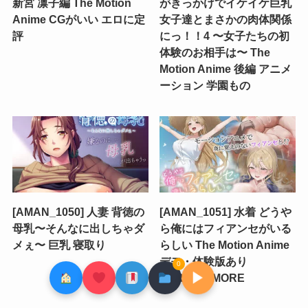
新宮 凛子編 The Motion
がきっかけでイケイケ巨乳
Anime CGがいい エロに定
女子達とまさかの肉体関係
評
にっ！！4 〜女子たちの初
体験のお相手は〜 The
Motion Anime 後編 アニメ
ーション 学園もの
[AMAN_1050] 人妻 背徳の
[AMAN_1051] 水着 どうや
母乳〜そんなに出しちゃダ
ら俺にはフィアンセがいる
メぇ〜 巨乳 寝取り
らしい The Motion Anime
デモ・体験版あり
0
▶
SURVIVE MORE