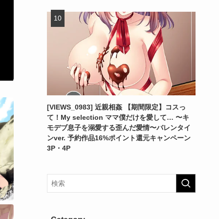
[VIEWS_0983] 近親相姦 【期間限定】コスっ
て！My selection ママ僕だけを愛して… 〜キ
モデブ息子を溺愛する歪んだ愛情〜バレンタイ
ンver. 予約作品16%ポイント還元キャンペーン
3P・4P