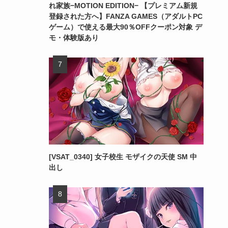
れ家族−MOTION EDITION− 【プレミアム新規
登録された方へ】FANZA GAMES（アダルトPC
ゲーム）で使える最大90％OFFクーポン対象 デ
モ・体験版あり
[VSAT_0340] 女子校生 モザイクの天使 SM 中
出し