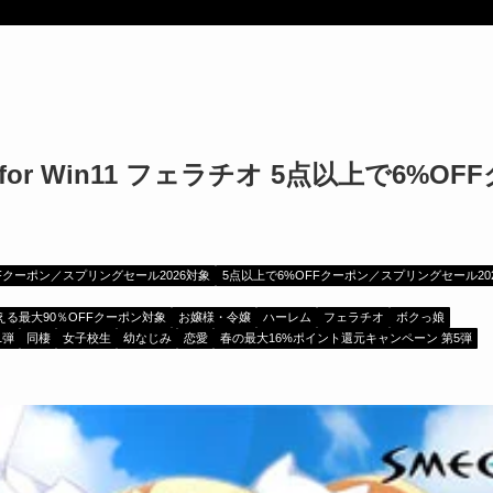
 for Win11 フェラチオ 5点以上で6%OF
Fクーポン／スプリングセール2026対象
5点以上で6%OFFクーポン／スプリングセール20
える最大90％OFFクーポン対象
お嬢様・令嬢
ハーレム
フェラチオ
ボクっ娘
1弾
同棲
女子校生
幼なじみ
恋愛
春の最大16%ポイント還元キャンペーン 第5弾