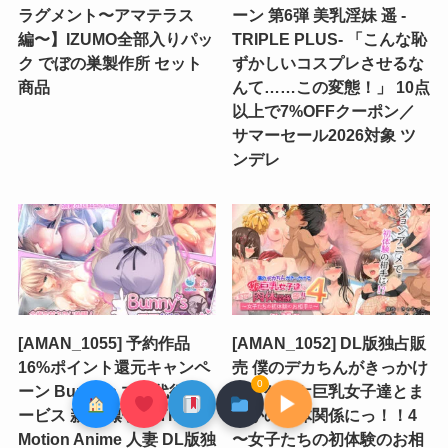
ラグメント〜アマテラス
ーン 第6弾 美乳淫妹 遥 -
編〜】IZUMO全部入りパッ
TRIPLE PLUS- 「こんな恥
ク でぼの巣製作所 セット
ずかしいコスプレさせるな
商品
んて……この変態！」 10点
以上で7%OFFクーポン／
サマーセール2026対象 ツ
ンデレ
[AMAN_1055] 予約作品
[AMAN_1052] DL版独占販
16%ポイント還元キャンペ
売 僕のデカちんがきっかけ
0
ーン Bunny’s ママ代行サ
でイケイケ巨乳女子達とま
▶
ービス 新宮 凛子編 The
さかの肉体関係にっ！！4
Motion Anime 人妻 DL版独
〜女子たちの初体験のお相