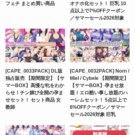
フェチ まとめ買い商品
オナホ化セット！ 巨乳 10
点以上で7%OFFクーポン
／サマーセール2026対象
[CAPE_0033PACK] DL版
[CAPE_0032PACK] Norn /
独占販売 【期間限定】【サ
Miel / Cybele 【期間限定】
マーBOX】高慢な牝をわか
【サマーBOX】孕ませ放
らせ！チン媚び全開の孕ま
題！エロ酷い事し放題のハ
せセット！ セット商品 女
ーレムセット！ 5点以上で
教師
6%OFFクーポン／サマー
セール2026対象 巨乳