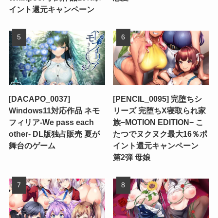
イント還元キャンペーン
[DACAPO_0037]
[PENCIL_0095] 完堕ちシ
Windows11対応作品 ネモ
リーズ 完堕ちX寝取られ家
フィリア-We pass each
族−MOTION EDITION− こ
other- DL版独占販売 夏が
たつでヌクヌク最大16％ポ
舞台のゲーム
イント還元キャンペーン
第2弾 母娘