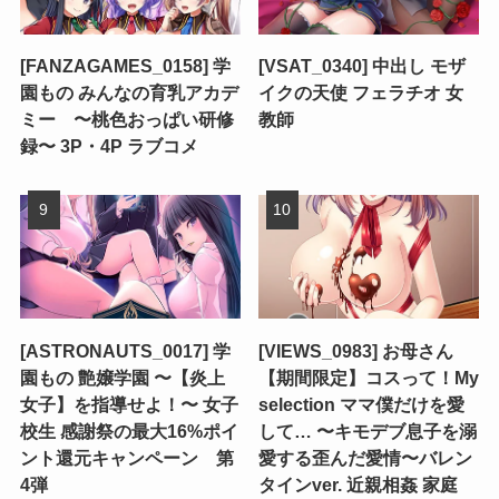
[FANZAGAMES_0158] 学
[VSAT_0340] 中出し モザ
園もの みんなの育乳アカデ
イクの天使 フェラチオ 女
ミー 〜桃色おっぱい研修
教師
録〜 3P・4P ラブコメ
[ASTRONAUTS_0017] 学
[VIEWS_0983] お母さん
園もの 艶嬢学園 〜【炎上
【期間限定】コスって！My
女子】を指導せよ！〜 女子
selection ママ僕だけを愛
校生 感謝祭の最大16%ポイ
して… 〜キモデブ息子を溺
ント還元キャンペーン 第
愛する歪んだ愛情〜バレン
4弾
タインver. 近親相姦 家庭