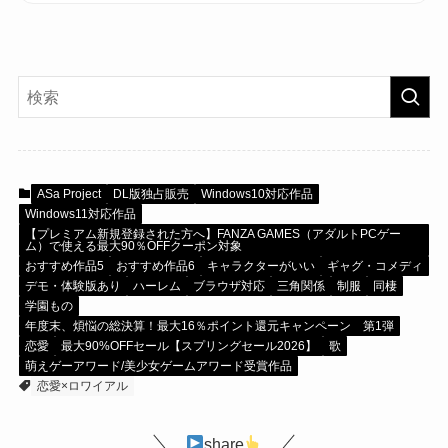
ASa Project
DL版独占販売
Windows10対応作品
Windows11対応作品
【プレミアム新規登録された方へ】FANZA GAMES（アダルトPCゲー
ム）で使える最大90％OFFクーポン対象
おすすめ作品5
おすすめ作品6
キャラクターがいい
ギャグ・コメディ
デモ・体験版あり
ハーレム
ブラウザ対応
三角関係
制服
同棲
学園もの
年度末、煩悩の総決算！最大16％ポイント還元キャンペーン 第1弾
恋愛
最大90%OFFセール【スプリングセール2026】
歌
萌えゲーアワード/美少女ゲームアワード受賞作品
恋愛×ロワイアル
share