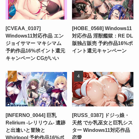
[CVEAA_0107]
[HOBE_0568] Windows11
Windows11対応作品 エン
対応作品 淫獣艦獄：RE DL
ジョイサマー マキシマム
版独占販売 予約作品16%ポ
予約作品16%ポイント還元
イント還元キャンペーン
キャンペーン CGがいい
[INFERNO_0044] 巨乳
[RUSS_0387] ドジっ娘・
Relirium ‐レリリウム‐ 遺跡
天然 でか乳巫女と巨乳シス
と出逢いと冒険と
ター Windows11対応作品
Whirlpool 予約作品16%ポ
恋愛