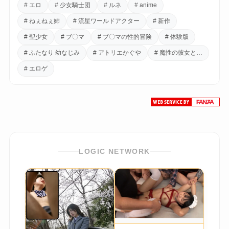
# エロ
# 少女騎士団
# ルネ
# anime
# ねぇねぇ姉
# 流星ワールドアクター
# 新作
# 聖少女
# ブ〇マ
# ブ〇マの性的冒険
# 体験版
# ふたなり 幼なじみ
# アトリエかぐや
# 魔性の彼女と…
# エロゲ
LOGIC NETWORK