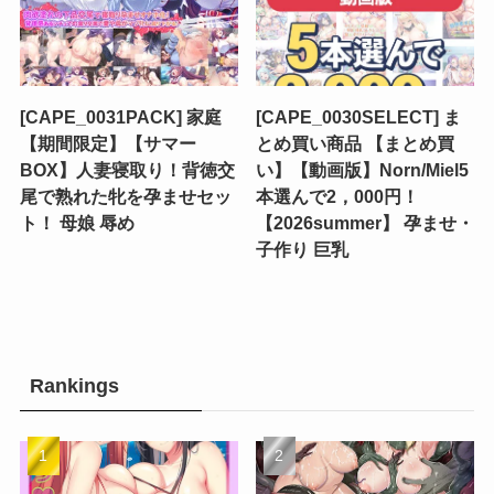
[CAPE_0031PACK] 家庭
[CAPE_0030SELECT] ま
【期間限定】【サマー
とめ買い商品 【まとめ買
BOX】人妻寝取り！背徳交
い】【動画版】Norn/Miel5
尾で熟れた牝を孕ませセッ
本選んで2，000円！
ト！ 母娘 辱め
【2026summer】 孕ませ・
子作り 巨乳
Rankings