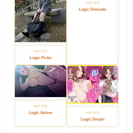
VISIT SITE
Logic Shirouto
VISIT SITE
Logic Picks
VISIT SITE
Logic Anime
VISIT SITE
Logic Doujin