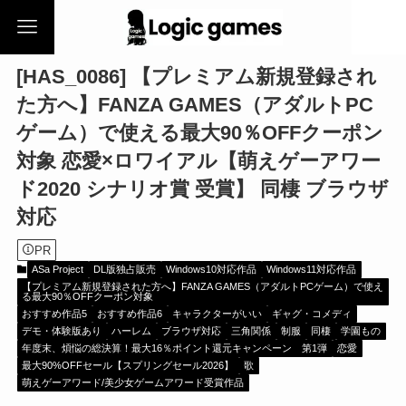
[HAS_0086] 【プレミアム新規登録され
た方へ】FANZA GAMES（アダルトPC
ゲーム）で使える最大90％OFFクーポン
対象 恋愛×ロワイアル【萌えゲーアワー
ド2020 シナリオ賞 受賞】 同棲 ブラウザ
対応
PR
ASa Project
DL版独占販売
Windows10対応作品
Windows11対応作品
【プレミアム新規登録された方へ】FANZA GAMES（アダルトPCゲーム）で使え
る最大90％OFFクーポン対象
おすすめ作品5
おすすめ作品6
キャラクターがいい
ギャグ・コメディ
デモ・体験版あり
ハーレム
ブラウザ対応
三角関係
制服
同棲
学園もの
年度末、煩悩の総決算！最大16％ポイント還元キャンペーン 第1弾
恋愛
最大90%OFFセール【スプリングセール2026】
歌
萌えゲーアワード/美少女ゲームアワード受賞作品