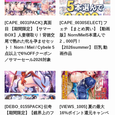
[CAPE_0031PACK] 真面
[CAPE_0030SELECT] フ
目 【期間限定】【サマー
ェチ 【まとめ買い】【動画
BOX】人妻寝取り！背徳交
版】Norn/Miel5本選んで
尾で熟れた牝を孕ませセッ
2，000円！
ト！ Norn / Miel / Cybele 5
【2026summer】 巨乳 動
点以上で6%OFFクーポン
画作品
／サマーセール2026対象
[DEBO_0155PACK] 伝奇
[VIEWS_1005] 夏の最大
【期間限定】【鏡界上のフ
16%ポイント還元キャンペ