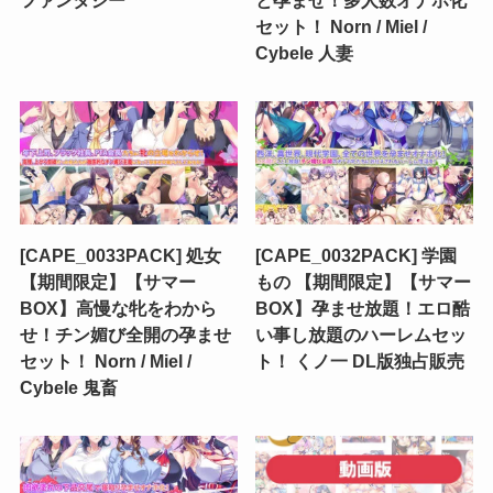
ファンタジー
と孕ませ！多人数オナホ化
セット！ Norn / Miel /
Cybele 人妻
[CAPE_0033PACK] 処女
[CAPE_0032PACK] 学園
【期間限定】【サマー
もの 【期間限定】【サマー
BOX】高慢な牝をわから
BOX】孕ませ放題！エロ酷
せ！チン媚び全開の孕ませ
い事し放題のハーレムセッ
セット！ Norn / Miel /
ト！ くノ一 DL版独占販売
Cybele 鬼畜