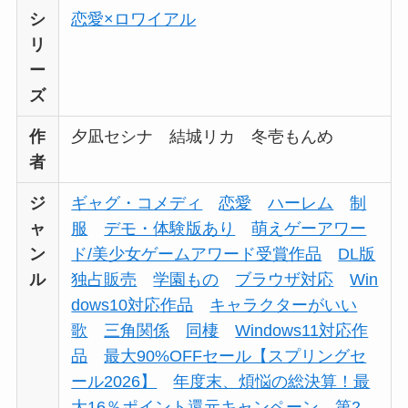
シ
恋愛×ロワイアル
リ
ー
ズ
作
夕凪セシナ 結城リカ 冬壱もんめ
者
ジ
ギャグ・コメディ
恋愛
ハーレム
制
ャ
服
デモ・体験版あり
萌えゲーアワー
ン
ド/美少女ゲームアワード受賞作品
DL版
ル
独占販売
学園もの
ブラウザ対応
Win
dows10対応作品
キャラクターがいい
歌
三角関係
同棲
Windows11対応作
品
最大90%OFFセール【スプリングセ
ール2026】
年度末、煩悩の総決算！最
大16％ポイント還元キャンペーン 第2