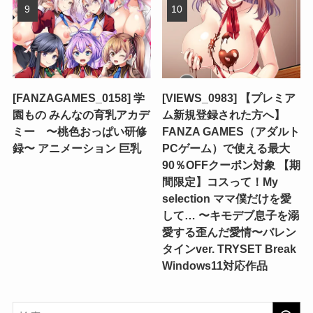
[FANZAGAMES_0158] 学
[VIEWS_0983] 【プレミア
園もの みんなの育乳アカデ
ム新規登録された方へ】
ミー 〜桃色おっぱい研修
FANZA GAMES（アダルト
録〜 アニメーション 巨乳
PCゲーム）で使える最大
90％OFFクーポン対象 【期
間限定】コスって！My
selection ママ僕だけを愛
して… 〜キモデブ息子を溺
愛する歪んだ愛情〜バレン
タインver. TRYSET Break
Windows11対応作品