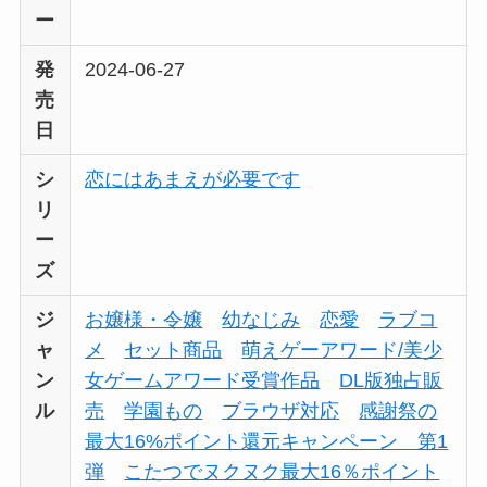
ー
発
2024-06-27
売
日
シ
恋にはあまえが必要です
リ
ー
ズ
ジ
お嬢様・令嬢
幼なじみ
恋愛
ラブコ
ャ
メ
セット商品
萌えゲーアワード/美少
ン
女ゲームアワード受賞作品
DL版独占販
ル
売
学園もの
ブラウザ対応
感謝祭の
最大16%ポイント還元キャンペーン 第1
弾
こたつでヌクヌク最大16％ポイント