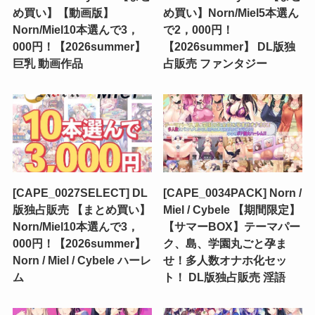
め買い】【動画版】
め買い】Norn/Miel5本選ん
Norn/Miel10本選んで3，
で2，000円！
000円！【2026summer】
【2026summer】 DL版独
巨乳 動画作品
占販売 ファンタジー
[CAPE_0027SELECT] DL
[CAPE_0034PACK] Norn /
版独占販売 【まとめ買い】
Miel / Cybele 【期間限定】
Norn/Miel10本選んで3，
【サマーBOX】テーマパー
000円！【2026summer】
ク、島、学園丸ごと孕ま
Norn / Miel / Cybele ハーレ
せ！多人数オナホ化セッ
ム
ト！ DL版独占販売 淫語