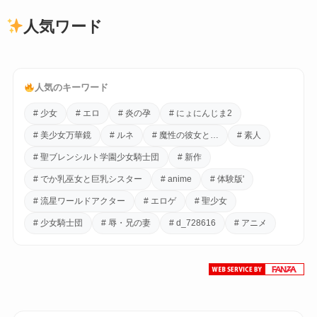
人気ワード
人気のキーワード
# 少女
# エロ
# 炎の孕
# にょにんじま2
# 美少女万華鏡
# ルネ
# 魔性の彼女と…
# 素人
# 聖ブレンシルト学園少女騎士団
# 新作
# でか乳巫女と巨乳シスター
# anime
# 体験版'
# 流星ワールドアクター
# エロゲ
# 聖少女
# 少女騎士団
# 辱・兄の妻
# d_728616
# アニメ