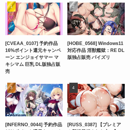
[CVEAA_0107] 予約作品
[HOBE_0568] Windows11
16%ポイント還元キャンペ
対応作品 淫獣艦獄：RE DL
ーン エンジョイサマー マ
版独占販売 パイズリ
キシマム 巨乳 DL版独占販
売
[INFERNO_0044] 予約作品
[RUSS_0387] 【プレミア