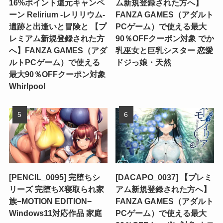
16%ポイント還元キャンペ
ム新規登録された方へ】
ーン Relirium ‐レリリウム‐
FANZA GAMES（アダルト
遺跡と出逢いと冒険と 【プ
PCゲーム）で使える最大
レミアム新規登録された方
90％OFFクーポン対象 でか
へ】FANZA GAMES（アダ
乳巫女と巨乳シスター 恋愛
ルトPCゲーム）で使える
ドジっ娘・天然
最大90％OFFクーポン対象
Whirlpool
[PENCIL_0095] 完堕ちシ
[DACAPO_0037] 【プレミ
リーズ 完堕ちX寝取られ家
アム新規登録された方へ】
族−MOTION EDITION−
FANZA GAMES（アダルト
Windows11対応作品 家庭
PCゲーム）で使える最大