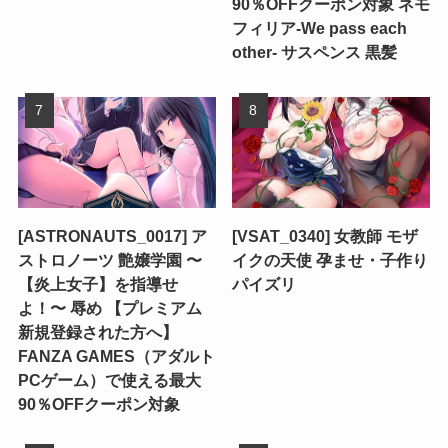
90％OFFクーポン対象 ネモ
フィリア-We pass each
other- サスペンス 黒髪
[ASTRONAUTS_0017] ア
[VSAT_0340] 女教師 モザ
ストロノーツ 艶嬢学園 〜
イクの天使 孕ませ・子作り
【炎上女子】を指導せ
パイズリ
よ！〜 辱め 【プレミアム
新規登録された方へ】
FANZA GAMES（アダルト
PCゲーム）で使える最大
90％OFFクーポン対象