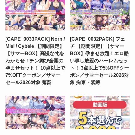
[CAPE_0033PACK] Norn /
[CAPE_0032PACK] フェ
Miel / Cybele 【期間限定】
チ 【期間限定】【サマー
【サマーBOX】高慢な牝を
BOX】孕ませ放題！エロ酷
わからせ！チン媚び全開の
い事し放題のハーレムセッ
孕ませセット！ 10点以上で
ト！ 3点以上で5%OFFクー
7%OFFクーポン／サマー
ポン／サマーセール2026対
セール2026対象 鬼畜
象 拘束・緊縛