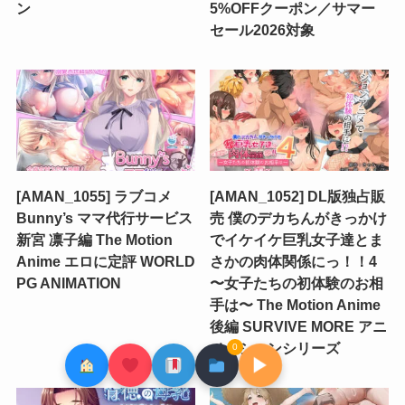
ン
5%OFFクーポン／サマー
セール2026対象
[AMAN_1055] ラブコメ
[AMAN_1052] DL版独占販
Bunny’s ママ代行サービス
売 僕のデカちんがきっかけ
新宮 凛子編 The Motion
でイケイケ巨乳女子達とま
Anime エロに定評 WORLD
さかの肉体関係にっ！！4
PG ANIMATION
〜女子たちの初体験のお相
手は〜 The Motion Anime
後編 SURVIVE MORE アニ
メーションシリーズ
0
▶