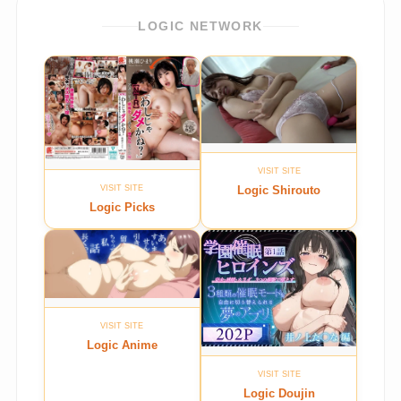
LOGIC NETWORK
VISIT SITE
VISIT SITE
Logic Shirouto
Logic Picks
VISIT SITE
Logic Anime
VISIT SITE
Logic Doujin