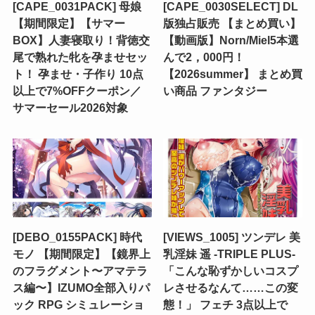
[CAPE_0031PACK] 母娘
[CAPE_0030SELECT] DL
【期間限定】【サマー
版独占販売 【まとめ買い】
BOX】人妻寝取り！背徳交
【動画版】Norn/Miel5本選
尾で熟れた牝を孕ませセッ
んで2，000円！
ト！ 孕ませ・子作り 10点
【2026summer】 まとめ買
以上で7%OFFクーポン／
い商品 ファンタジー
サマーセール2026対象
[DEBO_0155PACK] 時代
[VIEWS_1005] ツンデレ 美
モノ 【期間限定】【鏡界上
乳淫妹 遥 -TRIPLE PLUS-
のフラグメント〜アマテラ
「こんな恥ずかしいコスプ
ス編〜】IZUMO全部入りパ
レさせるなんて……この変
ック RPG シミュレーショ
態！」 フェチ 3点以上で