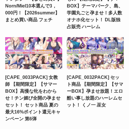
Norn/Miel10本選んで3，
BOX】テーマパーク、島、
000円！【2026summer】
学園丸ごと孕ませ！多人数
まとめ買い商品 フェチ
オナホ化セット！ DL版独
占販売 ハーレム
[CAPE_0033PACK] 女教
[CAPE_0032PACK] セッ
師 【期間限定】【サマー
ト商品 【期間限定】【サマ
BOX】高慢な牝をわから
ーBOX】孕ませ放題！エロ
せ！チン媚び全開の孕ませ
酷い事し放題のハーレムセ
セット！ セット商品 夏の
ット！ くノ一 巫女
最大16%ポイント還元キャ
ンペーン 第6弾