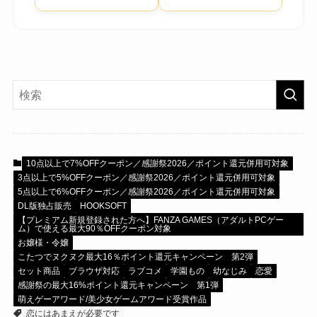
10点以上で7%OFFクーポン／感謝祭2026／ポイント還元併用可対象
3点以上で5%OFFクーポン／感謝祭2026／ポイント還元併用可対象
5点以上で6%OFFクーポン／感謝祭2026／ポイント還元併用可対象
DL版独占販売
HOOKSOFT
【プレミアム新規登録された方へ】FANZA GAMES（アダルトPCゲー
ム）で使える最大90％OFFクーポン対象
お嬢様・令嬢
こたつでヌクヌク最大16％ポイント還元キャンペーン 第2弾
セット商品
ブラウザ対応
ラブコメ
学園もの
幼なじみ
恋愛
感謝祭の最大16%ポイント還元キャンペーン 第1弾
萌えゲーアワード/美少女ゲームアワード受賞作品
恋にはあまえが必要です