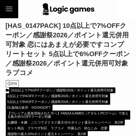
[HAS_0147PACK] 10点以上で7%OFFク
ーポン／感謝祭2026／ポイント還元併用
可対象 恋にはあまえが必要ですコンプ
リートセット 5点以上で6%OFFクーポン
／感謝祭2026／ポイント還元併用可対象
ラブコメ
PR
10点以上で7%OFFクーポン／感謝祭2026／ポイント還元併用可対象
3点以上で5%OFFクーポン／感謝祭2026／ポイント還元併用可対象
5点以上で6%OFFクーポン／感謝祭2026／ポイント還元併用可対象
DL版独占販売
HOOKSOFT
【プレミアム新規登録された方へ】FANZA GAMES（アダルトPCゲーム）で使え
る最大90％OFFクーポン対象
お嬢様・令嬢
こたつでヌクヌク最大16％ポイント還元キャンペーン 第2弾
セット商品
ブラウザ対応
ラブコメ
学園もの
幼なじみ
恋愛
感謝祭の最大16%ポイント還元キャンペーン 第1弾