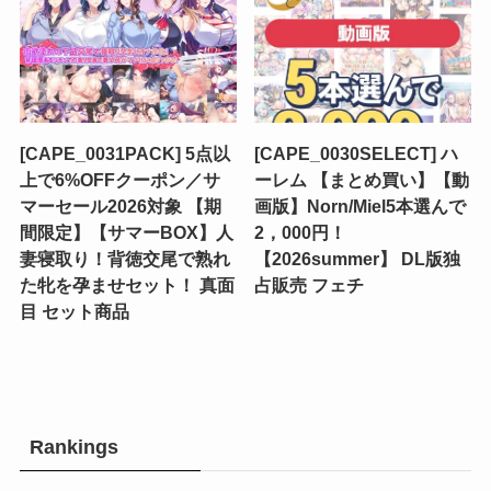
[CAPE_0031PACK] 5点以
[CAPE_0030SELECT] ハ
上で6%OFFクーポン／サ
ーレム 【まとめ買い】【動
マーセール2026対象 【期
画版】Norn/Miel5本選んで
間限定】【サマーBOX】人
2，000円！
妻寝取り！背徳交尾で熟れ
【2026summer】 DL版独
た牝を孕ませセット！ 真面
占販売 フェチ
目 セット商品
Rankings